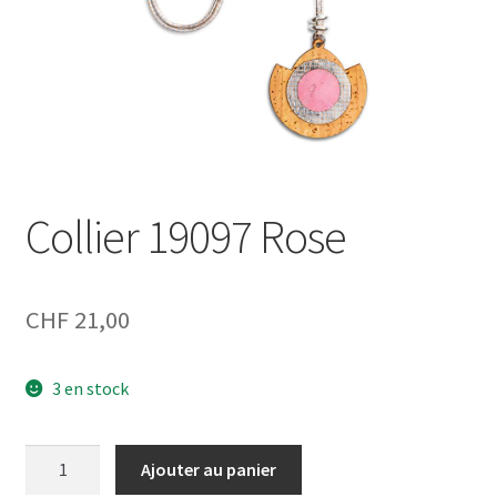
Collier 19097 Rose
CHF
21,00
3 en stock
quantité
Ajouter au panier
de