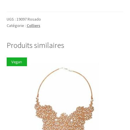
Collier
19097
Rose
UGS :
19097 Rosado
Catégorie :
Colliers
Produits similaires
Vegan