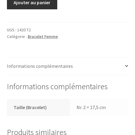
Ajouter au panier
de
Bracelet
1420
T2
UGS :
1420 T2
Catégorie :
Bracelet Femme
Informations complémentaires
Informations complémentaires
Taille (Bracelet)
Nr. 2 = 17,5 cm
Produits similaires