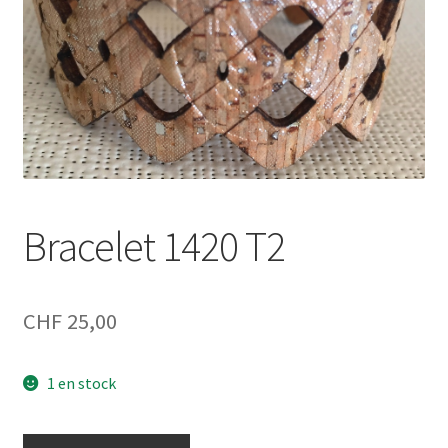
Bracelet 1420 T2
CHF
25,00
1 en stock
quantité