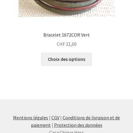
produit
Bracelet 1672COR Vert
CHF
21,00
Ce
Choix des options
produit
a
plusieurs
variations.
Les
options
peuvent
être
Mentions légales
|
CGV
|
Conditions de livraison et de
choisies
paiement
|
Protection des données
sur
Casa Chique Hess