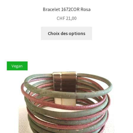
Bracelet 1672COR Rosa
CHF
21,00
Ce
Choix des options
produit
a
plusieurs
variations.
Vegan
Les
options
peuvent
être
choisies
sur
la
page
du