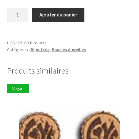
quantité
Ajouter au panier
de
Boucles
d'oreilles
19100
UGS :
19100 Turquesa
Catégories :
Bijouterie
,
Boucles d'oreilles
Turquoise
Produits similaires
Vegan