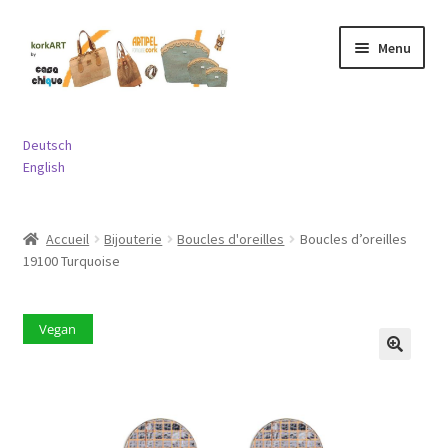
Aller
Aller
Menu
à
au
la
contenu
navigation
Ouvrir
Sacs
le
Deutsch
menu
Ouvrir
English
Porte-monnaies
enfant
le
menu
Ouvrir
Bijouterie
Accueil
Bijouterie
Boucles d'oreilles
Boucles d’oreilles
enfant
le
19100 Turquoise
menu
Ouvrir
Divers
enfant
le
menu
Vegan
Contact
enfant