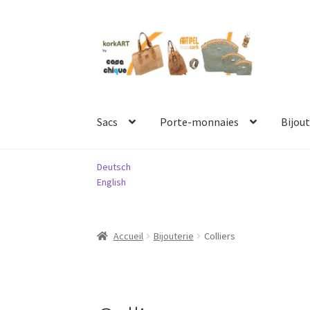
Aller
Aller
à
au
la
contenu
navigation
Sacs
Porte-monnaies
Bijout
Deutsch
English
Accueil
Bijouterie
Colliers