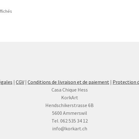
ffichés
égales
|
CGV
|
Conditions de livraison et de paiement
|
Protection 
Casa Chique Hess
KorkArt
Hendschikerstrasse 6B
5600 Ammerswil
Tel. 062 535 34 12
info@korkart.ch