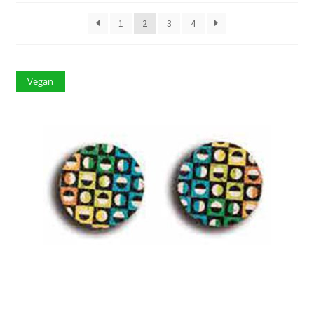
1
2
3
4
Vegan