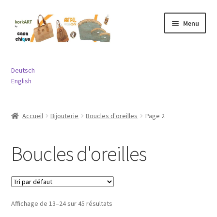
Aller
Aller
Menu
à
au
la
contenu
navigation
Ouvrir
Sacs
le
Deutsch
menu
Ouvrir
English
Porte-monnaies
enfant
le
menu
Ouvrir
Bijouterie
Accueil
Bijouterie
Boucles d'oreilles
Page 2
enfant
le
menu
Ouvrir
Divers
enfant
le
Boucles d'oreilles
menu
Contact
enfant
Affichage de 13–24 sur 45 résultats